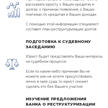
В ЧЕМ ПРЕИМУЩЕСТВО
рассказать юристу о Ваших кредитах и
долгах: о причинах появления, о Ваших
ОПТИМИЗАЦИИ?
платежах по кредитам и Ваших доходах.
в случае оптимизации кредитной
С помощью этой информации специалист
задолженности вы
не рискуете расстаться
составит план реструктуризации долгов.
со своим имуществом
;
сделки не проверяются и не аннулируются;
ПОДГОТОВКА К СУДЕБНОМУ
отсутствуют расходы на госпошлины;
ЗАСЕДАНИЮ
по решению суда супруг не отвечает по
вашим обязательствам.
Юрист будет представлять Ваши интересы
на судебном процессе.
Если по каким-либо причинам Вы не
ЧТО НЕОБХОДИМО ДЛЯ
можете или не хотите присутствовать
лично в зале суда, то юрист сможет
ПОЛУЧЕНИЯ УСЛУГИ
сделать это без Вашего участия.
ОПТИМИЗАЦИИ?
Для заключения договора вы можете обратиться
ИЗУЧЕНИЕ ПРЕДЛОЖЕНИЯ
БАНКА О РЕСТРУКТУРИЗАЦИИ
в любой ближайший к вам офис или сделать это