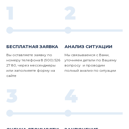
1
2
БЕСПЛАТНАЯ ЗАЯВКА
АНАЛИЗ СИТУАЦИИ
Вы оставляете заявку по
Мы связываемся с Вами,
номеру телефона 8 (900) 526
уточняем детали по Вашему
27 80, через мессенджеры
вопросу и проводим
или заполняете форму на
полный анализ по ситуации
сайте
3
4